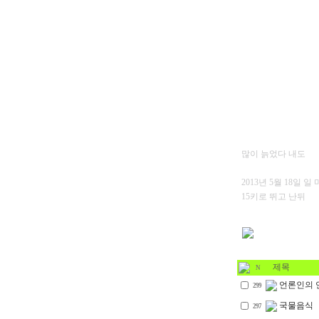
많이 늙었다 내도
2013년 5월 18일 일
15키로 뛰고 난뒤
제목
N
언론인의 
299
국물음식
297