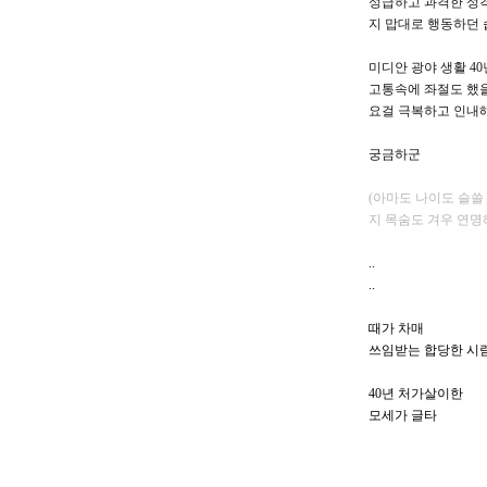
성급하고 과격한 성
지 맙대로 행동하던
미디안 광야 생활 40
고통속에 좌절도 했
요걸 극복하고 인내해
궁금하군
(아마도 나이도 슬쓸
지 목숨도 겨우 연명
..
..
때가 차매
쓰임받는 합당한 시
40년 처가살이한
모세가 글타