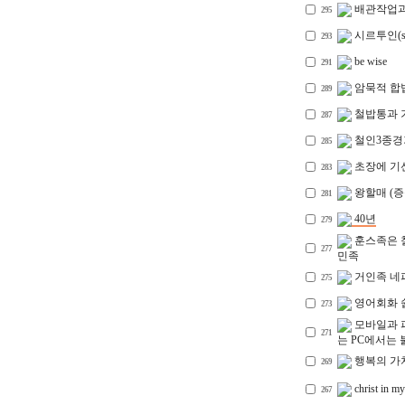
배관작업과
295
시르투인(si
293
be wise
291
암묵적 합
289
철밥통과 
287
철인3종경
285
초장에 기
283
왕할매 (증
281
40년
279
훈스족은 
277
민족
거인족 네피
275
영어회화 
273
모바일과 피
271
는 PC에서는 
행복의 가
269
christ in my
267