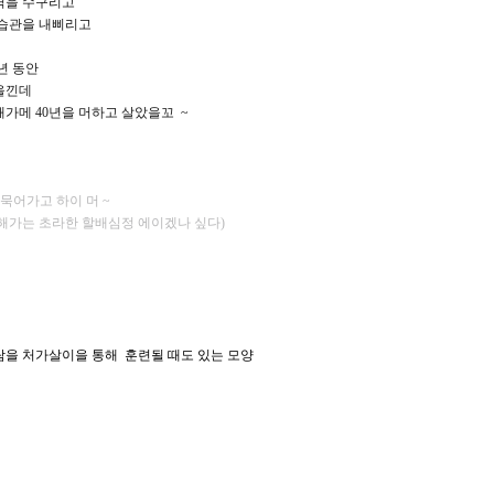
격을 수구리고
 습관을 내삐리고
년 동안
을낀데
가메 40년을 머하고 살았을꼬 ~
 묵어가고 하이 머 ~
해가는 초라한 할배심정 에이겠나 싶다)
람을 처가살이을 통해 훈련될 때도 있는 모양