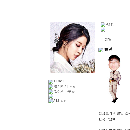
ALL
ㆍ
작성일
40년
HOME
흘기적기
(749)
일상이바구
(0)
ALL
(749)
껌정보리 서말만 있
한국속담에