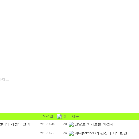
 마치고
작성일
제목
N
언어와 가정의 언어
맨발로 30키로는 버겁다
2013-10-30
298
마녀(witches)의 편견과 지역편견
2013-10-12
296