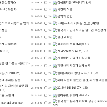
 황산흄가스
장생포역은 SK에너지 안에
2013-09-13
294
rtuin) 유전자
시간적 여유
2013-08-05
292
음악의 영향
2013-07-21
290
법적으로 시행되는 범죄
노아(noah)의 세아들(셈_함_야벳)
2013-07-05
288
기생충
한국과 이란의 브라질 월드컵 예선경기
2013-06-23
286
기
울산 과학관
2013-06-16
284
선제압 하는법
경주읍천 주상절리(울산)
2013-06-09
282
증조모)
한국수력원자력(주) 구조
2013-06-02
280
지붕없는 미술관 신화마을
2013-05-19
278
철을 잘 다룻는 북방기마
제관사의 자질과 설계능력
2013-04-17
276
림(NEPHILIM)
할배(78歲)와 청년 니트(NEET)족
2013-04-03
274
쉽게 주끼는 방법
패배 직전에 몰렸던 울산, 짜릿한 역전
2013-03-10
272
시의 차이 (태블릿 UI
2013년 1월 1일 07시 13분
2013-02-01
270
불편)
치를 느낄 때
깡다구로 뛰었다 20.6 k/m
2012-12-30
268
중국 항모함재기 이착륙 성공 (Chinese aircr
 heart and your heart
2012-12-02
266
rier)